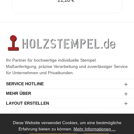
21,20 €*
Ihr Partner für hochwertige individuelle Stempel.
Maßanfertigung, präzise Verarbeitung und zuverlässiger Service
für Unternehmen und Privatkunden.
SERVICE HOTLINE
MEHR ÜBER
LAYOUT ERSTELLEN
Diese Website verwendet Cookies, um eine bestmögliche
Erfahrung bieten zu können.
Mehr Informationen ...
Versandkosten
* Alle Preise inkl. gesetzl. Mehrwertsteuer zzgl.
und ggf.