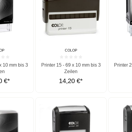
OP
COLOP
he Bewertung von 0 von 5 Sternen
Durchschnittliche Bewertung von 0 von 5 St
Durchschn
 x 10 mm bis 3
Printer 15 - 69 x 10 mm bis 3
Printer 
len
Zeilen
0 €*
14,20 €*