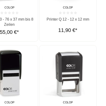
COLOP
COLOP
ernen
ittliche Bewertung von 0 von 5 Sternen
Durchschnittliche Bewertung von 0 vo
60 - 76 x 37 mm bis 8
Printer Q 12 - 12 x 12 mm
Zeilen
11,90 €*
55,00 €*
COLOP
COLOP