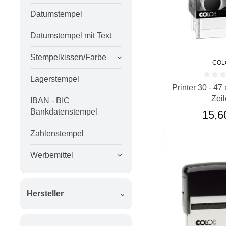
Datumstempel
Datumstempel mit Text
Stempelkissen/Farbe
COL
Lagerstempel
Durchschnittlic
Printer 30 - 47
Zei
IBAN - BIC
Bankdatenstempel
15,6
Zahlenstempel
Werbemittel
Hersteller