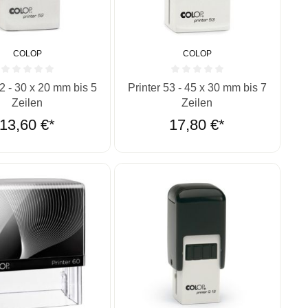
COLOP
COLOP
ernen
ittliche Bewertung von 0 von 5 Sternen
Durchschnittliche Bewertung von 0 vo
52 - 30 x 20 mm bis 5
Printer 53 - 45 x 30 mm bis 7
Zeilen
Zeilen
13,60 €*
17,80 €*