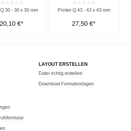
ernen
ittliche Bewertung von 0 von 5 Sternen
Durchschnittliche Bewertung von 0 vo
r Q 30 - 30 x 30 mm
Printer Q 43 - 43 x 43 mm
20,10 €*
27,50 €*
LAYOUT ERSTELLEN
Datei richtig erstellen
Download Formatvorlagen
ungen
ufsformular
nen