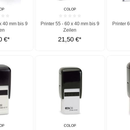
OP
COLOP
he Bewertung von 0 von 5 Sternen
Durchschnittliche Bewertung von 0 von 5 St
Durchschn
 x 40 mm bis 9
Printer 55 - 60 x 40 mm bis 9
Printer 
len
Zeilen
0 €*
21,50 €*
OP
COLOP