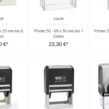
OP
COLOP
he Bewertung von 0 von 5 Sternen
Durchschnittliche Bewertung von 0 von 5 St
Durchschn
 x 25 mm bis 6
Printer 50 - 69 x 30 mm bis 7
Printer 
len
Zeilen
0 €*
23,30 €*