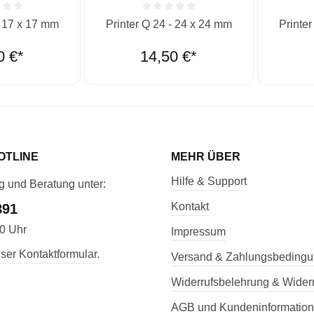
he Bewertung von 0 von 5 Sternen
Durchschnittliche Bewertung von 0 von 5 St
Durchschn
- 17 x 17 mm
Printer Q 24 - 24 x 24 mm
Printe
0 €*
14,50 €*
OTLINE
MEHR ÜBER
Hilfe & Support
g und Beratung unter:
Kontakt
891
00 Uhr
Impressum
ser Kontaktformular.
Versand & Zahlungsbeding
Widerrufsbelehrung & Widerr
AGB und Kundeninformatio