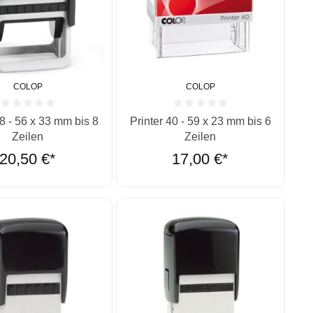
COLOP
COLOP
ernen
ittliche Bewertung von 0 von 5 Sternen
Durchschnittliche Bewertung von 0 vo
38 - 56 x 33 mm bis 8
Printer 40 - 59 x 23 mm bis 6
Zeilen
Zeilen
20,50 €*
17,00 €*