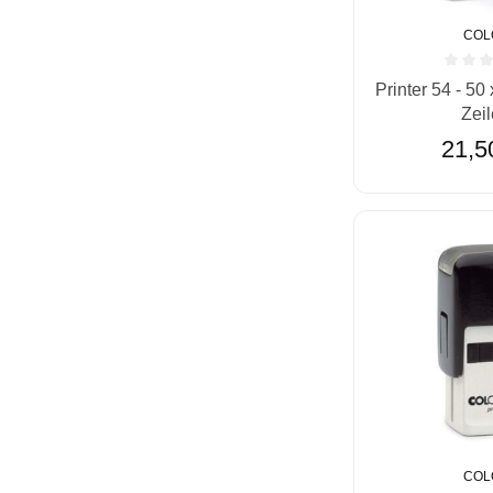
COL
Durchschnittlic
Printer 54 - 50
Zei
21,5
COL