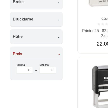
Breite
Druckfarbe
COL
Durchschnittlic
Printer 45 - 82
Zei
Höhe
22,0
Preis
Minimal
Maximal
–
€
€