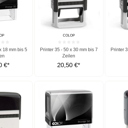
OP
COLOP
he Bewertung von 0 von 5 Sternen
Durchschnittliche Bewertung von 0 von 5 St
Durchschn
 x 18 mm bis 5
Printer 35 - 50 x 30 mm bis 7
Printer 
len
Zeilen
0 €*
20,50 €*