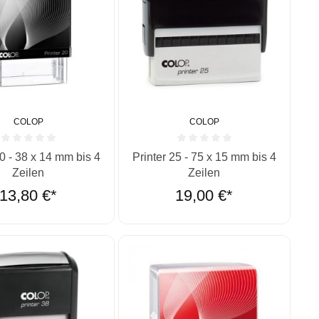
COLOP
COLOP
ernen
ittliche Bewertung von 0 von 5 Sternen
Durchschnittliche Bewertung von 0 vo
20 - 38 x 14 mm bis 4
Printer 25 - 75 x 15 mm bis 4
Zeilen
Zeilen
13,80 €*
19,00 €*