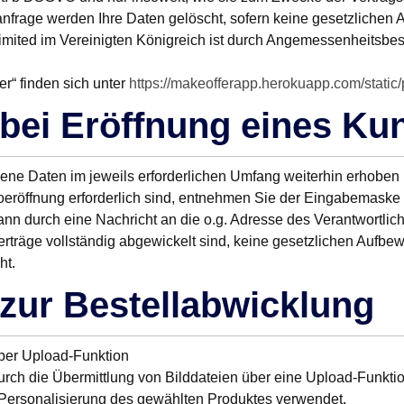
nfrage werden Ihre Daten gelöscht, sofern keine gesetzlichen
 Limited im Vereinigten Königreich ist durch Angemessenheit
r“ finden sich unter
https://makeofferapp.herokuapp.com
/static
/
 bei Eröffnung eines K
e Daten im jeweils erforderlichen Umfang weiterhin erhoben u
toeröffnung erforderlich sind, entnehmen Sie der Eingabemaske
ann durch eine Nachricht an die o.g. Adresse des Verantwortl
erträge vollständig abgewickelt sind, keine gesetzlichen Aufbe
ht.
 zur Bestellabwicklung
 per Upload-Funktion
urch die Übermittlung von Bilddateien über eine Upload-Funkti
e Personalisierung des gewählten Produktes verwendet.