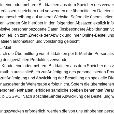
e eine oder mehrere Bilddateien aus dem Speicher des verwend
 erfassen, speichern und verwenden die übermittelten Dateien d
ungsbeschreibung auf unserer Website. Sofern die übermittelten
en, werden Sie hierüber in den folgenden Absätzen explizit inf
en Motive personenbezogene Daten (insbesondere Abbildungen von
hließlich zum Zwecke der Abwicklung Ihrer Online-Bestellung
ateien automatisch und vollständig gelöscht.
 E-Mail
urch die Übermittlung von Bilddateien per E-Mail die Personali
ung des gewählten Produktes verwendet.
er Kunde eine oder mehrere Bilddateien aus dem Speicher des v
raufhin ausschließlich zur Anfertigung des personalisierten Pr
n zur Anfertigung und Abwicklung der Bestellung an spezielle Di
hinausgehende Weitergabe erfolgt nicht. Sofern die übermittelt
Personen) enthalten, erfolgen sämtliche soeben benannten Ver
lit. b DSGVO. Nach abschließender Abwicklung der Bestellung w
hlungszwecken erforderlich, werden die von uns erhobenen per