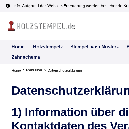
inhalt springen
Info: Aufgrund der Website-Erneuerung werden bestehende Kun
Home
Holzstempel
Stempel nach Muster
B
Zahnschema
Mehr über
Home
Datenschutzerklärung
Datenschutzerkläru
1) Information über 
Kontaktdaten des Ver