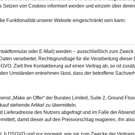
das Setzen von Cookies informiert werden und einzeln über de
ie Funktionalität unserer Website eingeschränkt sein kann.
taktformular oder E-Mail) werden – ausschließlich zum Zweck
ten verarbeitet. Rechtsgrundlage für die Verarbeitung dieser D
GVO. Zielt Ihre Kontaktierung auf einen Vertrag ab, so ist zusät
 den Umständen entnehmen lässt, dass der betroffene Sachverhal
ienst „Make an Offer“ der Buraleo Limited, Suite 2, Ground Flo
kauf stehende Artikel zu übermitteln.
d Lieferadresse des Nutzers abgefragt und im Falle der Absen
mittelt, damit dieser auf den Preisvorschlag reagieren, ihn a
 lit. b DSGVO und nur insoweit, wie sie zum Zwecke der Vertrags