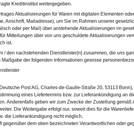
gte Kreditinstitut weitergegeben.
rages Aktualisierungen für Waren mit digitalen Elementen oder f
, Anschrift, Mailadresse), um Sie im Rahmen unserer gesetzliche
h oder per Mail) über anstehende Aktualisierungen im gesetz
für Mitteilungen über von uns geschuldete Aktualisierungen ve
ch ist.
dem / den nachstehenden Dienstleister(n) zusammen, die uns ga
ach Maßgabe der folgenden Informationen gewisse personenbezog
stleister
(Deutsche Post AG, Charles-de-Gaulle-Straße 20, 53113 Bonn), s
mmung eines Liefertermins bzw. zur Lieferankündigung an die D
haben. Anderenfalls geben wir zum Zwecke der Zustellung gemäß 
er. Die Weitergabe erfolgt nur, soweit dies für die Warenlieferu
. die Lieferankündigung nicht möglich.
unft gegenüber dem oben bezeichneten Verantwortlichen oder g