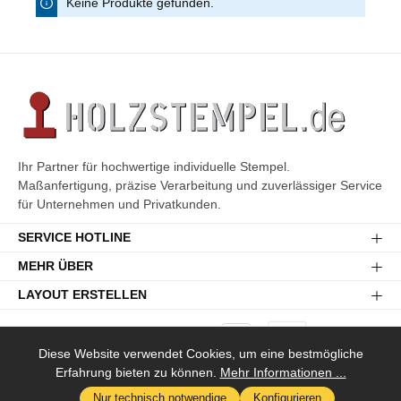
Keine Produkte gefunden.
Ihr Partner für hochwertige individuelle Stempel.
Maßanfertigung, präzise Verarbeitung und zuverlässiger Service
für Unternehmen und Privatkunden.
SERVICE HOTLINE
MEHR ÜBER
LAYOUT ERSTELLEN
Diese Website verwendet Cookies, um eine bestmögliche
Erfahrung bieten zu können.
Mehr Informationen ...
Versandkosten
* Alle Preise inkl. gesetzl. Mehrwertsteuer zzgl.
und ggf.
Nur technisch notwendige
Konfigurieren
Nachnahmegebühren, wenn nicht anders angegeben.