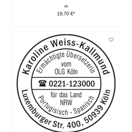
Ab
19,70 €*