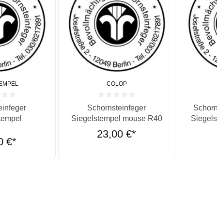
EMPEL
COLOP
he Bewertung von 0 von 5 Sternen
Durchschnittliche Bewertung von 0 von 5 St
Durchschn
einfeger
Schornsteinfeger
Schorn
tempel
Siegelstempel mouse R40
Siegels
b
23,00 €*
0 €*