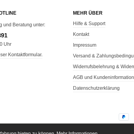
OTLINE
MEHR ÜBER
Hilfe & Support
g und Beratung unter:
Kontakt
891
00 Uhr
Impressum
ser Kontaktformular.
Versand & Zahlungsbeding
Widerrufsbelehrung & Widerr
AGB und Kundeninformatio
Datenschutzerklärung
Versandkosten
fahrung bieten zu können.
Mehr Informationen ...
tzl. Mehrwertsteuer zzgl.
und ggf. Nachnahmegebühren, wenn ni