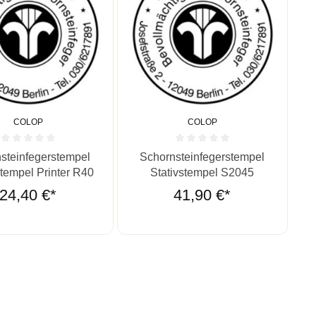
COLOP
COLOP
ernen
ittliche Bewertung von 0 von 5 Sternen
Durchschnittliche Bewertung von 0 vo
steinfegerstempel
Schornsteinfegerstempel
tempel Printer R40
Stativstempel S2045
24,40 €*
41,90 €*