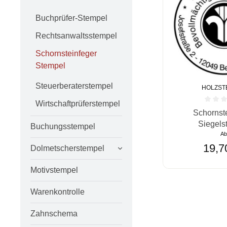
Buchprüfer-Stempel
Rechtsanwaltsstempel
Schornsteinfeger
Stempel
Steuerberaterstempel
HOLZST
Wirtschaftprüferstempel
Durchschnittlic
Schornst
Siegels
Buchungsstempel
A
19,7
Dolmetscherstempel
Motivstempel
Warenkontrolle
Zahnschema