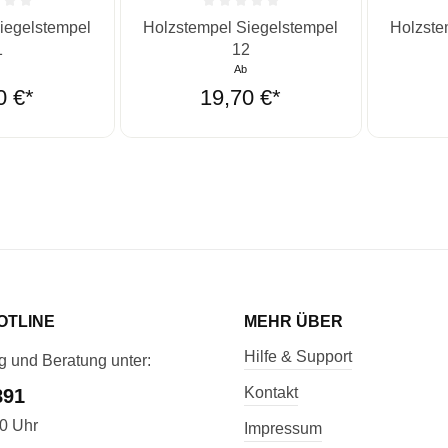
he Bewertung von 0 von 5 Sternen
Durchschnittliche Bewertung von 0 von 5 St
Durchschn
iegelstempel
Holzstempel Siegelstempel
Holzste
1
12
b
Ab
0 €*
19,70 €*
OTLINE
MEHR ÜBER
Hilfe & Support
g und Beratung unter:
Kontakt
891
00 Uhr
Impressum