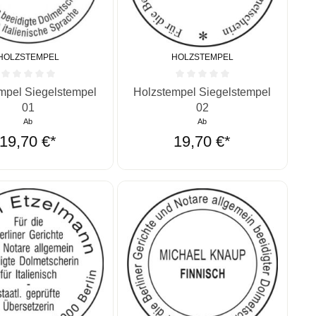
HOLZSTEMPEL
HOLZSTEMPEL
ernen
ittliche Bewertung von 0 von 5 Sternen
Durchschnittliche Bewertung von 0 vo
mpel Siegelstempel
Holzstempel Siegelstempel
01
02
Ab
Ab
19,70 €*
19,70 €*