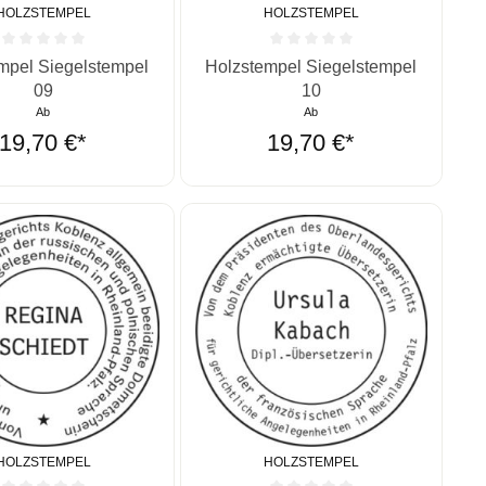
HOLZSTEMPEL
HOLZSTEMPEL
ernen
ittliche Bewertung von 0 von 5 Sternen
Durchschnittliche Bewertung von 0 vo
mpel Siegelstempel
Holzstempel Siegelstempel
09
10
Ab
Ab
19,70 €*
19,70 €*
HOLZSTEMPEL
HOLZSTEMPEL