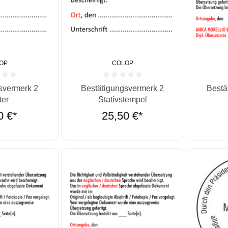
OP
COLOP
he Bewertung von 0 von 5 Sternen
Durchschnittliche Bewertung von 0 von 5 St
Durchschn
svermerk 2
Bestätigungsvermerk 2
Bestä
ter
Stativstempel
0 €*
25,50 €*