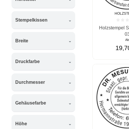
HOLZST
Stempelkissen
Durchschnittlic
Holzstempel S
0
A
Breite
19,7
Druckfarbe
Durchmesser
Gehäusefarbe
Höhe