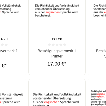
EMPEL
COLOP
he Bewertung von 0 von 5 Sternen
Durchschnittliche Bewertung von 0 von 5 St
Durchschn
svermerk 1
Bestätigungsvermerk 1
Bestä
Printer
S
b
17,00 €*
 €*