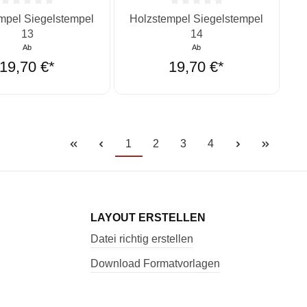
ernen
ittliche Bewertung von 0 von 5 Sternen
Durchschnittliche Bewertung von 0 vo
mpel Siegelstempel
Holzstempel Siegelstempel
13
14
Ab
Ab
19,70 €*
19,70 €*
1
2
3
4
LAYOUT ERSTELLEN
Datei richtig erstellen
Download Formatvorlagen