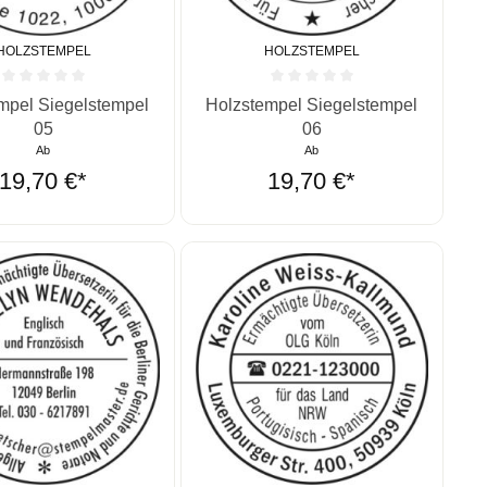
HOLZSTEMPEL
HOLZSTEMPEL
ernen
ittliche Bewertung von 0 von 5 Sternen
Durchschnittliche Bewertung von 0 vo
mpel Siegelstempel
Holzstempel Siegelstempel
05
06
Ab
Ab
19,70 €*
19,70 €*