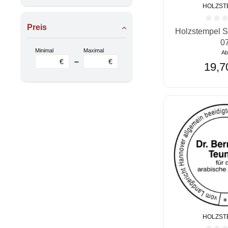
HOLZST
Preis
Durchschnittlic
Holzstempel S
0
Minimal
Maximal
A
–
€
€
19,7
HOLZST